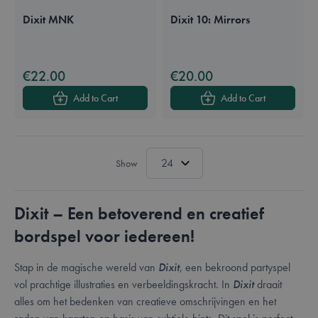
Dixit MNK
Dixit 10: Mirrors
Available in these languages:
English
Available in these languages:
Dutch
English
French
German
€22.00
€20.00
Add to Cart
Add to Cart
Show
Dixit – Een betoverend en creatief
bordspel voor iedereen!
Stap in de magische wereld van
Dixit
, een bekroond partyspel
vol prachtige illustraties en verbeeldingskracht. In
Dixit
draait
alles om het bedenken van creatieve omschrijvingen en het