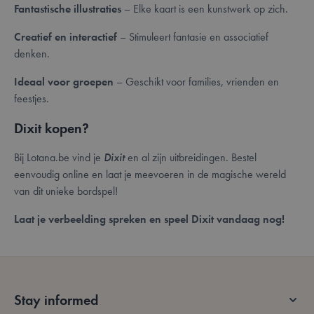
Fantastische illustraties
mage-messages
– Elke kaart is een kunstwerk op zich.
Session
Trac
Adobe Inc.
mes
.lotana.be.
and
Creatief en interactief
– Stimuleert fantasie en associatief
noti
that
denken.
sho
the 
such
Ideaal voor groepen
– Geschikt voor families, vrienden en
coo
con
feestjes.
mes
and 
Dixit kopen?
erro
mes
The
mess
Bij Lotana.be vind je
Dixit
en al zijn uitbreidingen. Bestel
dele
eenvoudig online en laat je meevoeren in de magische wereld
from
cook
Google
van dit unieke bordspel!
it i
Privacy Policy
to t
sho
Laat je verbeelding spreken en speel Dixit vandaag nog!
__cf_bm
29
This
Cloudflare Inc.
minutes
is u
.bzrcdn.openai.com
57
dist
seconds
bet
hum
bots
bene
Stay informed
for 
webs