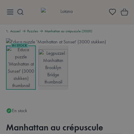
Aller au contenu
Lotana
Accueil
Puzzles
Manhattan au crépuscule (3000)
IN STOCK
View larger image
View larger image
En stock
Manhattan au crépuscule