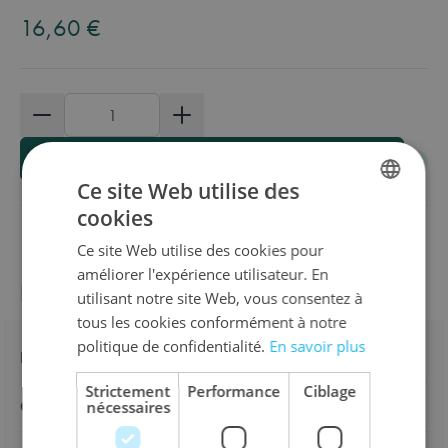
16,60 €
Quantité
Ajouter au panier
Ce site Web utilise des
cookies
DUTCH
Ce site Web utilise des cookies pour
ENGLISH
améliorer l'expérience utilisateur. En
Informations sur le produit
FRENCH
utilisant notre site Web, vous consentez à
tous les cookies conformément à notre
politique de confidentialité.
En savoir plus
Détails
Strictement
Performance
Ciblage
Caractéristiques
nécessaires