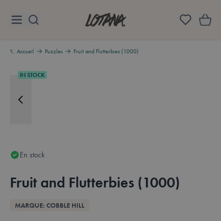
Aller au contenu
Lotana
Accueil
Puzzles
Fruit and Flutterbies (1000)
IN STOCK
En stock
Fruit and Flutterbies (1000)
Aperçu
MARQUE: COBBLE HILL