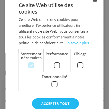
Ce site Web utilise des
28,00 €
cookies
DUTCH
Ce site Web utilise des cookies pour
ENGLISH
améliorer l'expérience utilisateur. En
FRENCH
utilisant notre site Web, vous consentez à
Quantité
tous les cookies conformément à notre
Ajouter au panier
politique de confidentialité.
En savoir plus
Strictement
Performance
Ciblage
nécessaires
Informations sur le produit
Fonctionnalité
Détails
Caractéristiques
ACCEPTER TOUT