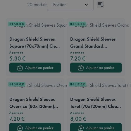
20
produits
IN STOCK
IN STOCK
Dragon Shield Sleeves
Dragon Shield Sleeves
Square (70x70mm) Clear
Grand Standard
& Non-Glare Side (100
(88x126mm) Clear &
À partir de
À partir de
5,30 €
7,20 €
sleeves)
Non-Glare Side (100
sleeves)
Ajouter au panier
Ajouter au panier
IN STOCK
IN STOCK
Dragon Shield Sleeves
Dragon Shield Sleeves
Oversize (80x120mm)
Tarot (70x120mm) Clear
Clear & Non-Glare Side
& Non-Glare Side (100
À partir de
À partir de
7,20 €
8,00 €
(100 sleeves)
sleeves)
Ajouter au panier
Ajouter au panier