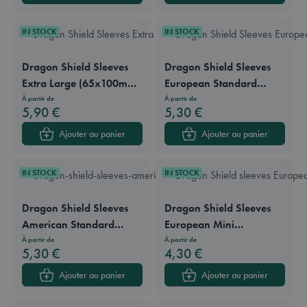
IN STOCK
IN STOCK
Dragon Shield Sleeves
Dragon Shield Sleeves
Extra Large (65x100mm)
European Standard
Clear & Non-Glare Side
(59x92mm) Clear &
À partir de
À partir de
5,90 €
5,30 €
(100 sleeves)
Non-Glare Side (100
sleeves)
Ajouter au panier
Ajouter au panier
IN STOCK
IN STOCK
Dragon Shield Sleeves
Dragon Shield Sleeves
American Standard
European Mini
(57x89mm) Clear & Non-
(45x68mm) Clear &
À partir de
À partir de
5,30 €
4,30 €
Glare Side (100 sleeves)
Non-Glare Side (100
sleeves)
Ajouter au panier
Ajouter au panier