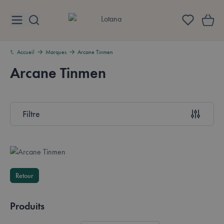
Aller au contenu
Lotana
Accueil
Marques
Arcane Tinmen
Arcane Tinmen
Aperçu
Filtre
Passer à la liste des produits
Retour
Produits