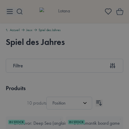
Aller au contenu
Lotana
Accueil
Jeux
Spiel des Jahres
Spiel des Jahres
Aperçu
Filtre
Passer à la liste des produits
Produits
10
produits
IN STOCK
IN STOCK