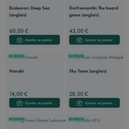
Endeavor: Deep Sea
Dorfromantik: The board
(anglais)
game (anglais)
Available in these languages:
Anglais
Available in these languages:
Anglais
60,00 €
43,00 €
Ajouter au panier
Ajouter au panier
IN STOCK
IN STOCK
Hanabi
Sky Team (anglais)
Available in these languages:
Néerlandais
Français
Available in these languages:
Anglais
14,00 €
28,50 €
Ajouter au panier
Ajouter au panier
IN STOCK
IN STOCK