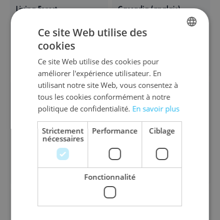
Living Forest
Cascadia (anglais)
Ce site Web utilise des
Available in these languages:
Néerlandais
Français
Available in these languages:
Anglais
cookies
28,00 €
42,00 €
DUTCH
Ce site Web utilise des cookies pour
Ajouter au panier
Ajouter au panier
ENGLISH
améliorer l'expérience utilisateur. En
FRENCH
utilisant notre site Web, vous consentez à
IN STOCK
IN STOCK
tous les cookies conformément à notre
politique de confidentialité.
En savoir plus
Kingdomino Refresh
Dragon's Breath (= Trésor
de glace)
Strictement
Performance
Ciblage
nécessaires
Available in these languages:
Néerlandais
Anglais
Français
Allemand
Available in these languages:
Néerlandais
Anglais
Français
21,20 €
18,00 €
Ajouter au panier
Ajouter au panier
Fonctionnalité
IN STOCK
RUPTURE DE STOCK