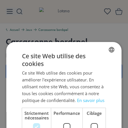
Aller au contenu
Lotana
Accueil
Jeux
Carcassonne bordspel
Carcassonne bordspel
Aperçu
Produits
Ce site Web utilise des
cookies
DUTCH
Nous ne pouvons pas trouver de produits correspondants à la
Ce site Web utilise des cookies pour
sélection.
ENGLISH
améliorer l'expérience utilisateur. En
FRENCH
utilisant notre site Web, vous consentez à
tous les cookies conformément à notre
politique de confidentialité.
En savoir plus
Strictement
Performance
Ciblage
nécessaires