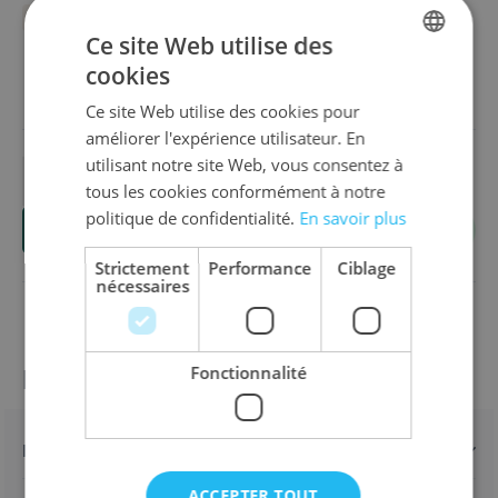
Aperçu
MARQUE: BLUE ORANGE
Available in these languages:
Néerlandais
Anglais
Français
Allemand
Ce site Web utilise des
cookies
18,20 €
DUTCH
Ce site Web utilise des cookies pour
ENGLISH
améliorer l'expérience utilisateur. En
FRENCH
utilisant notre site Web, vous consentez à
tous les cookies conformément à notre
Quantité
politique de confidentialité.
En savoir plus
Ajouter au panier
Strictement
Performance
Ciblage
nécessaires
Fonctionnalité
Informations sur le produit
Détails
ACCEPTER TOUT