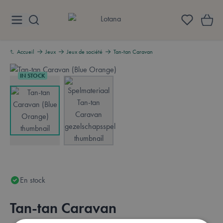
Aller au contenu
Lotana
Accueil
Jeux
Jeux de société
Tan-tan Caravan
IN STOCK
View larger image
View larger image
En stock
Tan-tan Caravan