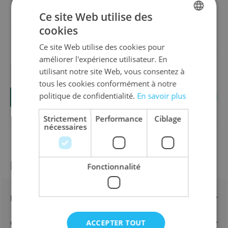
Aperçu
MARQUE: EUROGRAPHICS
Ce site Web utilise des
25,20 €
cookies
DUTCH
Ce site Web utilise des cookies pour
ENGLISH
améliorer l'expérience utilisateur. En
FRENCH
utilisant notre site Web, vous consentez à
Quantité
tous les cookies conformément à notre
politique de confidentialité.
En savoir plus
Ajouter au panier
Strictement
Performance
Ciblage
nécessaires
Informations sur le produit
Fonctionnalité
Détails
ACCEPTER TOUT
Caractéristiques