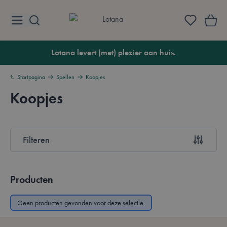
Ga naar de inhoud
Lotana
Lotana levert (met) plezier aan huis.
Startpagina
Spellen
Koopjes
Koopjes
Overzicht
Filteren
Doorgaan naar productlijst
Producten
Geen producten gevonden voor deze selectie.