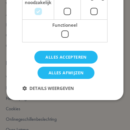
noodzakelijk
Verzendingen
Afhaalmomenten
Keuzehulp
Functioneel
Contacteer ons
Cadeaubonnen
ALLES ACCEPTEREN
Bedrijfsinformatie
ALLES AFWIJZEN
Verkoopsvoorwaarden
Privacydisclaimer
DETAILS WEERGEVEN
Herroepingsrecht - Retourbeleid
Cookies
Strikt noodzakelijk
Prestatie
Targeting
Onlinegeschillenbeslechting
Functioneel
Over Lotana