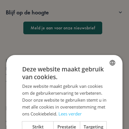
Blijf op de hoogte
Meld je aan voor onze nieuwsbrief
Lotana is niet zomaar een webshop voor gezelschapsspellen en
puzzels. We bieden speelvogels en puzzelfanaten waanzinnig
Deze website maakt gebruik
veel keuze én snelle leveringen. Na enkele muisklikken leveren
van cookies.
DUTCH
we (met) plezier aan huis.
Deze website maakt gebruik van cookies
ENGLISH
om de gebruikerservaring te verbeteren.
FRENCH
Door onze website te gebruiken stemt u in
met alle cookies in overeenstemming met
Klantenservice
ons Cookiebeleid.
Lees verder
Veelgestelde vragen
Strikt
Prestatie
Targeting