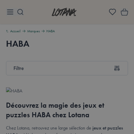
Aller au contenu
Lotana
Accueil
Marques
HABA
HABA
Aperçu
Filtre
Passer à la liste des produits
Découvrez la magie des jeux et
puzzles HABA chez Lotana
Chez Lotana, retrouvez une large sélection de
jeux et puzzles