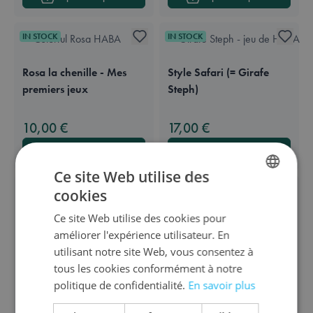
IN STOCK
IN STOCK
Rosa la chenille - Mes
Style Safari (= Girafe
premiers jeux
Steph)
Available in these languages:
Néerlandais
Anglais
Français
Allemand
Available in these languages:
Néerlandais
Anglais
Français
Allemand
10,00 €
17,00 €
Ajouter au panier
Ajouter au panier
Ce site Web utilise des
IN STOCK
IN STOCK
cookies
DUTCH
Ce site Web utilise des cookies pour
ENGLISH
3 + 4 = petites pattes
Nice Ice
améliorer l'expérience utilisateur. En
FRENCH
utilisant notre site Web, vous consentez à
Available in these languages:
Néerlandais
Anglais
Français
Allemand
Available in these languages:
Néerlandais
Anglais
Français
Allemand
tous les cookies conformément à notre
8,00 €
12,50 €
politique de confidentialité.
En savoir plus
Ajouter au panier
Ajouter au panier