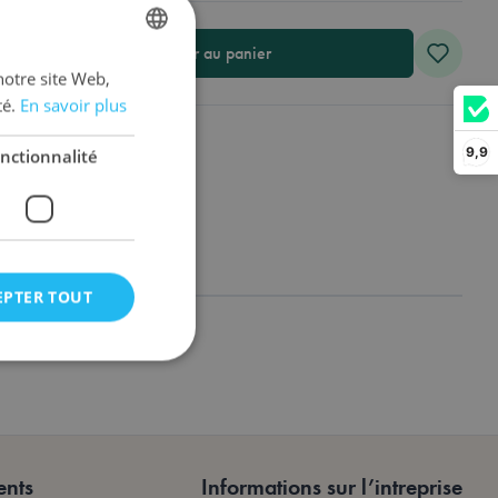
Ajouter au panier
notre site Web,
DUTCH
té.
En savoir plus
ENGLISH
FRENCH
9,9
nctionnalité
EPTER TOUT
on des utilisateurs et
aires.
ents
Informations sur l’intreprise