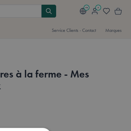
FR
Mon compte
Liste d'envies
Mon pani
Service Clients - Contact
Marques
fres à la ferme - Mes
x
hese languages:
s
emand