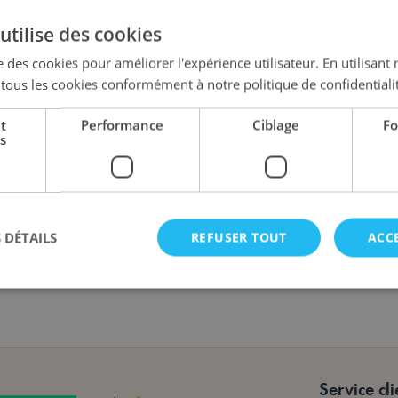
utilise des cookies
Quantité
e des cookies pour améliorer l'expérience utilisateur. En utilisant 
tous les cookies conformément à notre politique de confidentiali
t
Performance
Ciblage
Fo
s
 DÉTAILS
REFUSER TOUT
ACC
 jeu sur les chiffres et la ferme pour enfants à partir de deux ans.
Strictement nécessaires
Performance
Ciblage
Fonctionnalité
nt nécessaires permettent des fonctionnalités de base du site Web telles que la connexi
s. Le site Web ne peut pas être utilisé correctement sans les cookies strictement nécess
Service cli
Fournisseur /