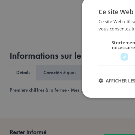
Ce site Web 
Ce site Web utilis
vous consentez à 
Strictemen
nécessaire
Informations sur le produit
Détails
Caractéristiques
Expédition & retours
AFFICHER LES
Premiers chiffres à la ferme - Mes premiers jeux
est un premier
Les cookies stricteme
la gestion des compte
Rester informé