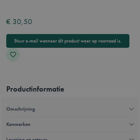
Overzicht
Available in these languages:
Engels
€ 30,50
Stuur e-mail wanneer dit product weer op voorraad is.
Productinformatie
Omschrijving
Kenmerken
Levering en retours