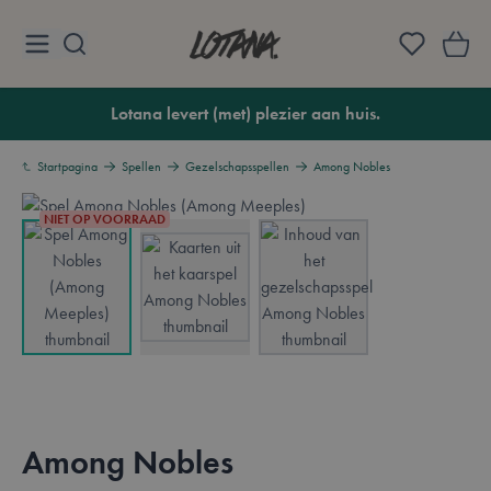
Ga naar de inhoud
Lotana
Lotana levert (met) plezier aan huis.
Startpagina
Spellen
Gezelschapsspellen
Among Nobles
NIET OP VOORRAAD
View larger image
View larger image
View larger image
Among Nobles