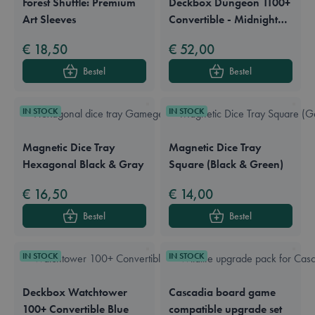
Forest Shuffle: Premium
Deckbox Dungeon 1100+
Art Sleeves
Convertible - Midnight
Gray
€ 18,50
€ 52,00
Bestel
Bestel
IN STOCK
IN STOCK
Magnetic Dice Tray
Magnetic Dice Tray
Hexagonal Black & Gray
Square (Black & Green)
€ 16,50
€ 14,00
Bestel
Bestel
IN STOCK
IN STOCK
Deckbox Watchtower
Cascadia board game
100+ Convertible Blue
compatible upgrade set