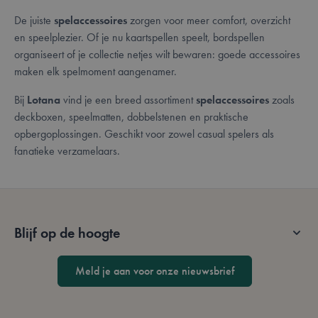
l
e
De juiste
spelaccessoires
zorgen voor meer comfort, overzicht
c
o
en speelplezier. Of je nu kaartspellen speelt, bordspellen
organiseert of je collectie netjes wilt bewaren: goede accessoires
__cf_bm
29 minuten
D
Cloudflare Inc.
57 seconden
g
.bzrcdn.openai.com
maken elk spelmoment aangenamer.
o
m
Google Privacy Policy
m
Bij
Lotana
vind je een breed assortiment
spelaccessoires
zoals
D
d
deckboxen, speelmatten, dobbelstenen en praktische
g
opbergoplossingen. Geschikt voor zowel casual spelers als
t
o
fanatieke verzamelaars.
v
form_key
59 minuten
D
Adobe Inc.
56 seconden
g
.www.lotana.be
c
i
b
v
Blijf op de hoogte
z
s
g
Meld je aan voor onze nieuwsbrief
CookieScriptConsent
1 jaar
D
CookieScript
g
www.lotana.be
C
S
o