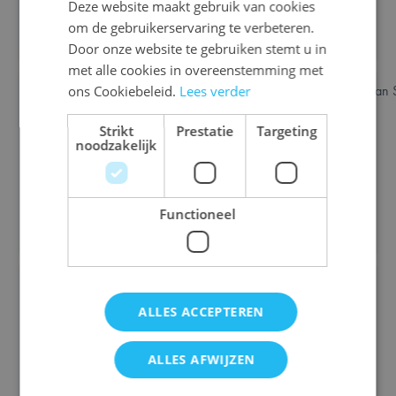
Deze website maakt gebruik van cookies
€ 50,00
€ 36,70
ENGLISH
om de gebruikerservaring te verbeteren.
Bestel
Bestel
FRENCH
Door onze website te gebruiken stemt u in
met alle cookies in overeenstemming met
IN STOCK
IN STOCK
ons Cookiebeleid.
Lees verder
Strikt
Prestatie
Targeting
Sixto Kris-Kras
Sixto Locked (scoreblok
noodzakelijk
(scoreblok met
met spelvariant voor
Available in these languages:
Nederlands
Available in these languages:
Nederlands
spelvariant voor Sixto)
Sixto)
€ 7,90
€ 7,90
Functioneel
Bestel
Bestel
IN STOCK
IN STOCK
ALLES ACCEPTEREN
Pokémon 24-Pack
Axis & Allies : Hit Dice
Holiday Calendar 2025
ALLES AFWIJZEN
€ 45,00
€ 42,50