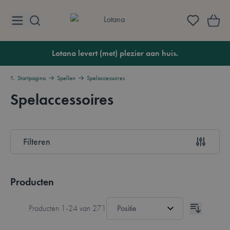
Ga naar de inhoud
Lotana
Lotana levert (met) plezier aan huis.
Startpagina
Spellen
Spelaccessoires
Spelaccessoires
Overzicht
Filteren
Doorgaan naar productlijst
Producten
Producten
1
-
24
van
271