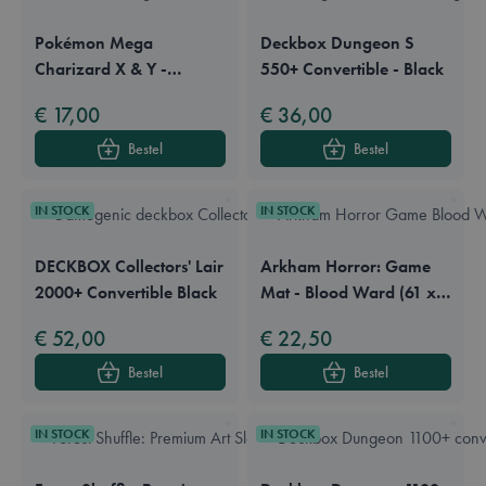
Pokémon Mega
Deckbox Dungeon S
Charizard X & Y -
550+ Convertible - Black
Portfolio A4 9-Pocket
€ 17,00
€ 36,00
Ultra Pro
Bestel
Bestel
IN STOCK
IN STOCK
DECKBOX Collectors' Lair
Arkham Horror: Game
2000+ Convertible Black
Mat - Blood Ward (61 x
35 cm)
€ 52,00
€ 22,50
Bestel
Bestel
IN STOCK
IN STOCK