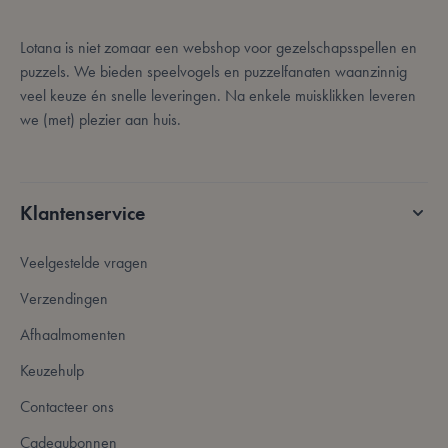
c
v
o
Lotana is niet zomaar een webshop voor gezelschapsspellen en
c
v
puzzels. We bieden speelvogels en puzzelfanaten waanzinnig
S
n
veel keuze én snelle leveringen. Na enkele muisklikken leveren
c
we (met) plezier aan huis.
PHPSESSID
59 minuten
C
PHP.net
56 seconden
g
.www.lotana.be
a
b
t
i
Klantenservice
a
d
w
Veelgestelde vragen
o
g
t
Verzendingen
H
g
w
Afhaalmomenten
g
n
Keuzehulp
w
k
v
Contacteer ons
e
v
Cadeaubonnen
b