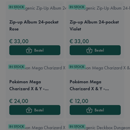
IN STOCK
IN STOCK
Zip-up Album 24-pocket
Zip-up Album 24-pocket
Rose
Violet
€ 33,00
€ 33,00
Bestel
Bestel
IN STOCK
IN STOCK
Pokémon Mega
Pokémon Mega
Charizard X & Y -
Charizard X & Y -
Playmat
Portfolio A5 4-Pocket
€ 24,00
€ 12,00
Ultra Pro
Bestel
Bestel
IN STOCK
IN STOCK