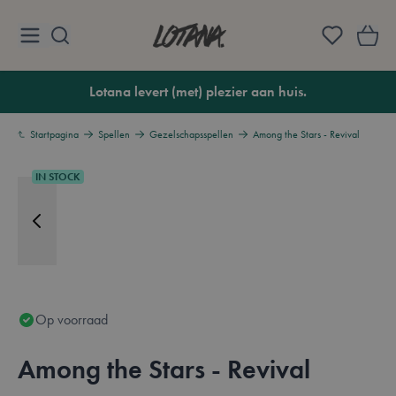
Ga naar de inhoud
Lotana
Lotana levert (met) plezier aan huis.
Startpagina
Spellen
Gezelschapsspellen
Among the Stars - Revival
IN STOCK
Op voorraad
Among the Stars - Revival