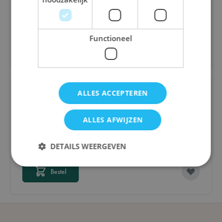
€ 54,60
Functioneel
Bestel
ALLES ACCEPTEREN
Drum Roll
ALLES AFWIJZEN
DETAILS WEERGEVEN
€ 29,95
Bestel
Strikt noodzakelijk
Prestatie
Targeting
Functioneel
Strikt noodzakelijke cookies maken de