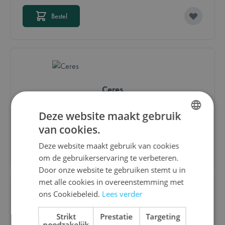
Bestel
Ceres
Deze website maakt gebruik
€ 60,00
van cookies.
DUTCH
Bestel
Deze website maakt gebruik van cookies
ENGLISH
om de gebruikerservaring te verbeteren.
FRENCH
Door onze website te gebruiken stemt u in
met alle cookies in overeenstemming met
ons Cookiebeleid.
Lees verder
Rush M.D.
Strikt
Prestatie
Targeting
noodzakelijk