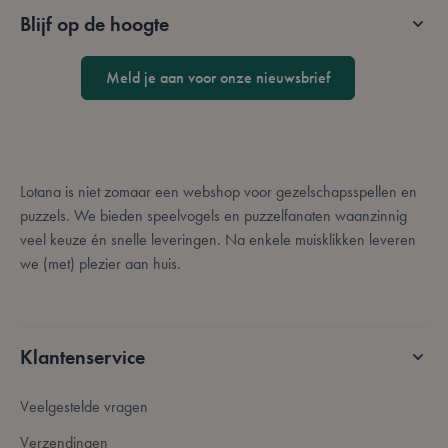
kernfunctionaliteit van de website mogelijk, zoals
Blijf op de hoogte
gebruikerslogin en accountbeheer. De website kan
niet goed worden gebruikt zonder strikt
noodzakelijke cookies.
Meld je aan voor onze nieuwsbrief
Aanbieder /
Naam
Vervaldatum
O
Domein
mage-messages
Sessie
D
Adobe Inc.
d
.lotana.be.
a
o
l
Lotana is niet zomaar een webshop voor gezelschapsspellen en
o
puzzels. We bieden speelvogels en puzzelfanaten waanzinnig
d
v
veel keuze én snelle leveringen. Na enkele muisklikken leveren
d
a
we (met) plezier aan huis.
d
l
e
c
o
Klantenservice
__cf_bm
29 minuten
D
Cloudflare Inc.
57 seconden
g
.bzrcdn.openai.com
o
m
Veelgestelde vragen
Google Privacy Policy
m
D
Verzendingen
d