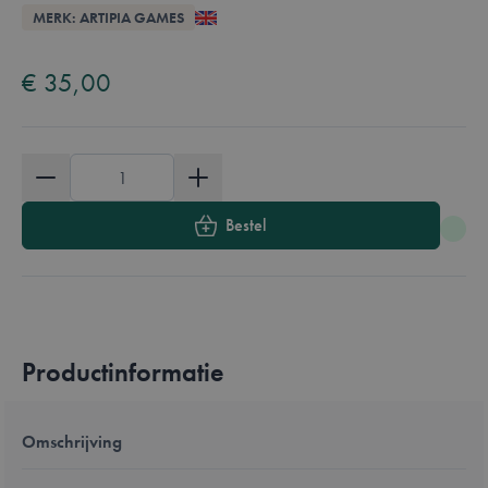
Overzicht
MERK: ARTIPIA GAMES
Available in these languages:
Engels
€ 35,00
Aantal
Bestel
Productinformatie
Omschrijving