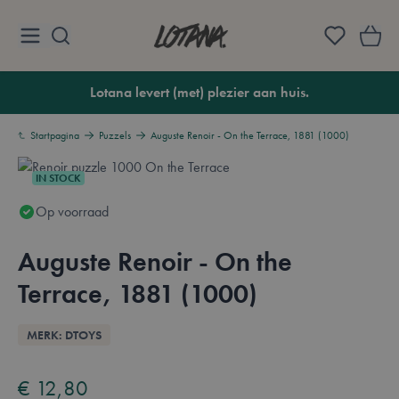
Ga naar de inhoud
Lotana
Lotana levert (met) plezier aan huis.
Startpagina
Puzzels
Auguste Renoir - On the Terrace, 1881 (1000)
IN STOCK
Op voorraad
Auguste Renoir - On the
Terrace, 1881 (1000)
Overzicht
MERK: DTOYS
€ 12,80