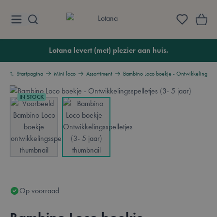
Ga naar de inhoud
Lotana
Lotana levert (met) plezier aan huis.
Startpagina
Mini loco
Assortiment
Bambino Loco boekje - Ontwikkelingsspell
IN STOCK
View larger image
View larger image
Op voorraad