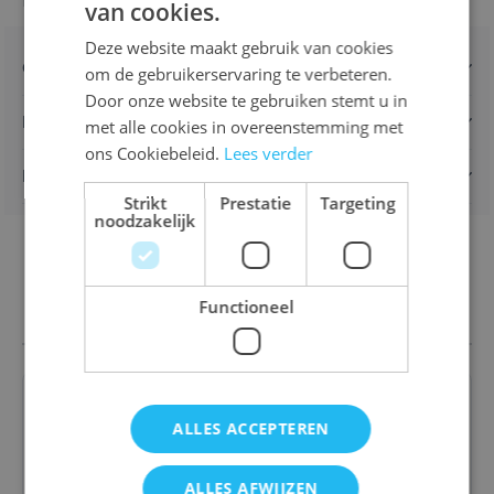
van cookies.
DUTCH
Deze website maakt gebruik van cookies
ENGLISH
Omschrijving
om de gebruikerservaring te verbeteren.
FRENCH
Door onze website te gebruiken stemt u in
Kenmerken
met alle cookies in overeenstemming met
ons Cookiebeleid.
Lees verder
Levering en retours
Strikt
Prestatie
Targeting
noodzakelijk
Ook interessant
Functioneel
ALLES ACCEPTEREN
Mini Loco pakket: Jommeke en zijn vrienden
ALLES AFWIJZEN