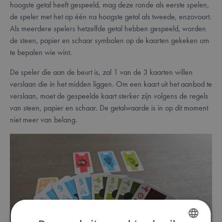
hoogste getal heeft gespeeld, mag deze ronde als eerste spelen,
de speler met het op één na hoogste getal als tweede, enzovoort.
Als meerdere spelers hetzelfde getal hebben gespeeld, worden
de steen, papier en schaar symbolen op de kaarten gekeken om
te bepalen wie wint.
De speler die aan de beurt is, zal 1 van de 3 kaarten willen
verslaan die in het midden liggen. Om een kaart uit het aanbod te
verslaan, moet de gespeelde kaart sterker zijn volgens de regels
van steen, papier en schaar. De getalwaarde is in op dit moment
niet meer van belang.