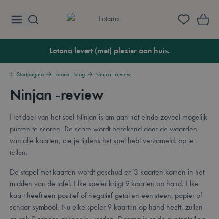
Ga naar de inhoud
Lotana
Lotana levert (met) plezier aan huis.
Startpagina
Lotana - blog
Ninjan -review
Ninjan -review
Het doel van het spel Ninjan is om aan het einde zoveel mogelijk
punten te scoren. De score wordt berekend door de waarden
van alle kaarten, die je tijdens het spel hebt verzameld, op te
tellen.
De stapel met kaarten wordt geschud en 3 kaarten komen in het
midden van de tafel. Elke speler krijgt 9 kaarten op hand. Elke
kaart heeft een positief of negatief getal en een steen, papier of
schaar symbool. Nu elke speler 9 kaarten op hand heeft, zullen
er ook 9 rondes gespeeld worden. Daarna is er de puntentelling.