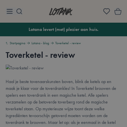
Ga naar de inhoud
Lotana
Lotana levert (met) plezier aan huis.
Startpagina
Lotana - blog
Toverketel - review
Toverketel - review
Haal je beste tovenaarskunsten boven, blink de ketels op en
maak je klaar voor de toverdrankles! In Toverketel brouwen de
spelers een toverdrank in een magische ketel. Alle spelers
verzamelen op de betoverde toverberg rond de magische
toverketel staan. Op mysterieuze wijze toont deze welke
ingrediënten tevoorschijn getoverd moeten worden om de
toverdrank te brouwen. Maar let op: als je eenmaal in de ketel