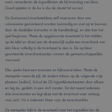
roert, veranderen de ingrediënten als bij toverslag van kleur.
Goed opletten in de les is dus de sleutel tot succes!
De (kartonnen) toverketeldoos zelf moet even door een
volwassene gemonteerd worden (eenmalig en snel op te bouwen
door de duidelijke instructies in de handleiding), en dan kan het
spel beginnen. Plaats de opgebouwde toverketel in het midden
op de tafel en draai aan de draaischijf zodat een toverdrank van
één kleur volledig in de toverlepel te zien is. De op kleur
gesorteerde toverdrankaartjes vormen de gemeenschappelijke
voorraad.
Elke speler kiest een tovenaar en bijhorend token. Plaats de
startspeler naast de pijl, de andere tokens op de volgende vrije
plaatsen (zuilen). Schud de 20 ingrediëntenkaarten door elkaar
en leg ze, gedekt, in een 4x5 rooster. Tot slot neemt iedereen
drie tovermunten en legt deze met de tovermunt naar omlaag
voor zich. Nu is iedereen klaar voor de toverdrankles.
De startspeler kijkt in de toverketel naar het ingrediënt (en de