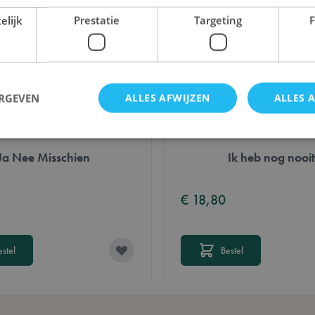
elijk
Prestatie
Targeting
F
rk
ERGEVEN
ALLES AFWIJZEN
ALLES 
Ja Nee Misschien
Ik heb nog nooit
Strikt noodzakelijk
Prestatie
Targeting
Functioneel
cookies maken de kernfunctionaliteit van de website mogelijk, zoals gebruikerslogin e
€ 18,80
 worden gebruikt zonder strikt noodzakelijke cookies.
Aanbieder /
Vervaldatum
Omschrijving
Domein
estel
Bestel
Sessie
De waarde van deze cookie activeert h
Adobe Inc.
lokale cache-opslag. Wanneer de cookie
.lotana.be.
door de backend-applicatie, ruimt de A
opslag op en stelt de cookiewaarde in o
29 minuten
Deze cookie wordt gebruikt om onders
Cloudflare Inc.