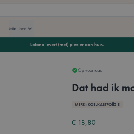
Mini loco
Lotana levert (met) plezier aan huis.
Op voorraad
Dat had ik m
Overzicht
MERK: KOELKASTPOËZIE
Availa
Neder
€ 18,80