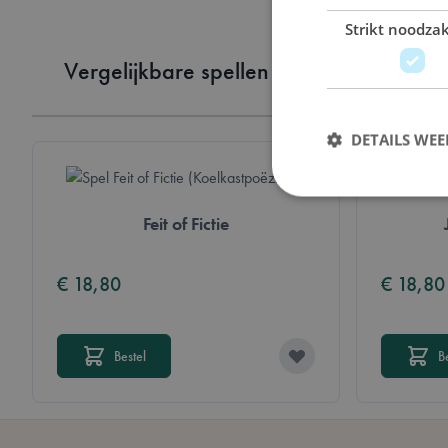
Strikt noodzak
Vergelijkbare spellen van hetzelfde me
DETAILS WE
Feit of Fictie
Strikt noodzakelijke 
€ 18,80
€ 18,80
website kan niet goed
Naam
Bestel
B
mage-messages
__cf_bm