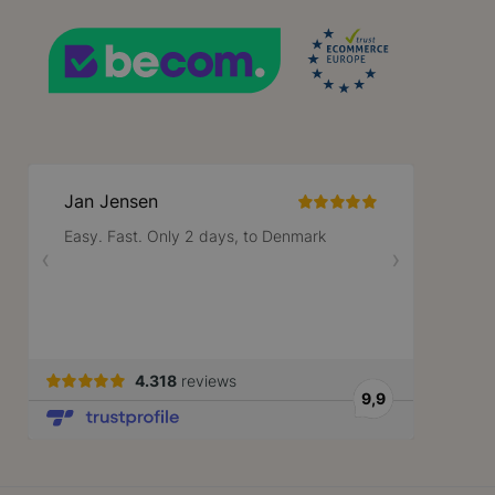
57 seconden
tussen mensen en bots. Dit is gunstig v
.bzrcdn.openai.com
geldige rapporten te kunnen maken ove
hun website.
59 minuten
Deze cookie wordt gebruikt om het cac
Adobe Inc.
56 seconden
de browser te vergemakkelijken, zodat p
.www.lotana.be
Google Privacy Policy
worden geladen.
nt
1 jaar
Deze cookie wordt gebruikt door de Coo
CookieScript
service om de cookievoorkeuren van be
www.lotana.be
onthouden. De cookie-banner van Cooki
noodzakelijk om correct te werken.
59 minuten
Cookie gegenereerd door applicaties op
PHP.net
56 seconden
taal. Dit is een identificator voor alge
.www.lotana.be
wordt gebruikt om variabelen van gebrui
onderhouden. Het is normaal gesproken
gegenereerd nummer, hoe het wordt gebr
zijn voor de site, maar een goed voorb
van een ingelogde status voor een gebr
pagina's.
59 minuten
De waarde van deze cookie activeert h
Adobe Inc.
56 seconden
lokale cache-opslag. Wanneer de cookie
www.lotana.be
door de backend-applicatie, ruimt de A
opslag op en stelt de cookiewaarde in o
rsion
1 jaar 1
Voegt een willekeurig, uniek nummer en
Adobe Inc.
maand
pagina's met klantinhoud om te voorko
www.lotana.be
cache op de server worden opgeslagen.
29 minuten
Deze cookie wordt gebruikt om onders
Cloudflare Inc.