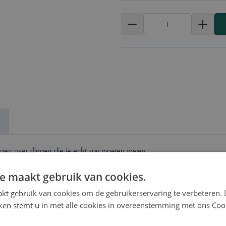
Aantal
gen over dingen die je echt zou moeten weten.
en
e maakt gebruik van cookies.
geen punten voor goede antwoorden, maar minpunten voor foute antw
oordt, krijg je veel minpunten.
kt gebruik van cookies om de gebruikerservaring te verbeteren.
iken stemt u in met alle cookies in overeenstemming met ons Coo
n Google of Wikipedia kan raadplegen?
Dat had ik moeten weten
is het 