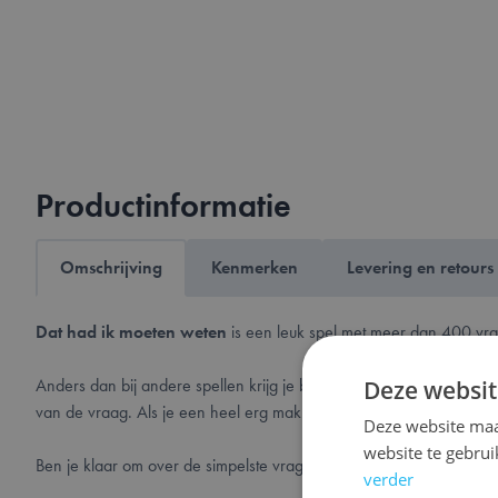
Productinformatie
Omschrijving
Kenmerken
Levering en retours
Dat had ik moeten weten
is een leuk spel met meer dan 400 vra
Anders dan bij andere spellen krijg je bij
Dat had ik moeten wet
Deze websit
van de vraag. Als je een heel erg makkelijke vraag verkeerd beantw
Deze website maa
website te gebru
Ben je klaar om over de simpelste vragen te twijfelen als je gee
verder