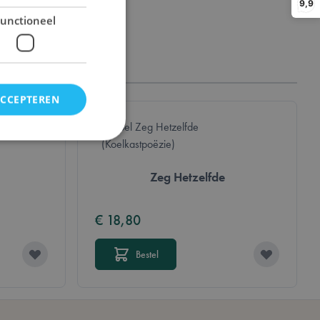
9,9
unctioneel
ACCEPTEREN
Zeg Hetzelfde
n accountbeheer. De
€ 18,80
Bestel
et opschonen van de
 wordt verwijderd
dmin de lokale
p true.
cheid te maken