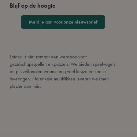
Blijf op de hoogte
form_key
Meld je aan voor onze nieuwsbrief
CookieScriptConse
Lotana is niet zomaar een webshop voor
PHPSESSID
gezelschapsspellen en puzzels. We bieden speelvogels
en puzzelfanaten waanzinnig veel keuze én snelle
leveringen. Na enkele muisklikken leveren we (met)
plezier aan huis.
mage-cache-sessid
private_content_ve
__cf_bm