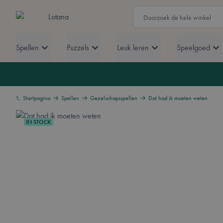
Ga naar de inhoud
Zoek
Lotana
Spellen
Puzzels
Leuk leren
Speelgoed
Startpagina
Spellen
Gezelschapsspellen
Dat had ik moeten weten
IN STOCK