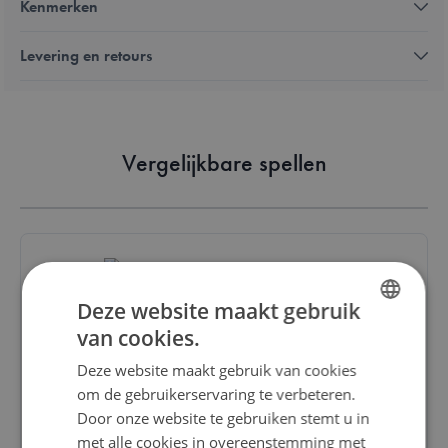
Kenmerken
Levering en retours
Vergelijkbare spellen
Deze website maakt gebruik
Stratego 65th Anniversary Edition
van cookies.
DUTCH
Deze website maakt gebruik van cookies
€ 79,00
ENGLISH
om de gebruikerservaring te verbeteren.
FRENCH
Door onze website te gebruiken stemt u in
Bestel
met alle cookies in overeenstemming met