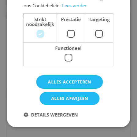
ons Cookiebeleid.
Lees verder
Strikt
Prestatie
Targeting
noodzakelijk
P'achakuna (= Pachakuna)
Functioneel
€ 39,50
Bestel
ALLES ACCEPTEREN
ALLES AFWIJZEN
DETAILS WEERGEVEN
Genius Gems