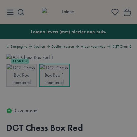
Ga naar de inhoud
Lotana
Lotana levert (met) plezier aan huis.
Startpagina
Spellen
Spellenreeksen
Alleen voor twee
DGT Chess Box 
IN STOCK
View larger image
View larger image
Op voorraad
DGT Chess Box Red