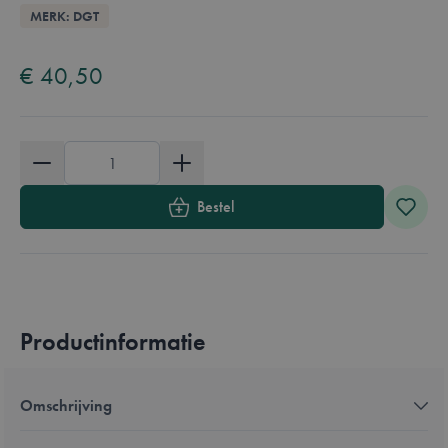
Overzicht
MERK: DGT
Available in these languages:
Nederlands
€ 40,50
Aantal
Bestel
Productinformatie
Omschrijving