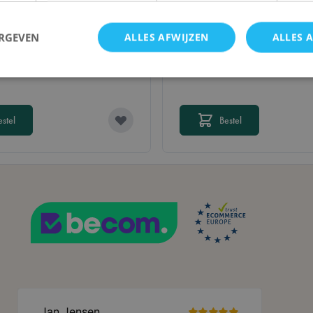
 Horror The Card Game:
s of Fate (Mythos Pack)
€ 27,30
ERGEVEN
ALLES AFWIJZEN
ALLES 
Strikt noodzakelijk
Prestatie
Targeting
Functioneel
estel
Bestel
cookies maken de kernfunctionaliteit van de website mogelijk, zoals gebruikerslogin e
 worden gebruikt zonder strikt noodzakelijke cookies.
Aanbieder /
Vervaldatum
Omschrijving
Domein
Sessie
De waarde van deze cookie activeert h
Adobe Inc.
lokale cache-opslag. Wanneer de cookie
.lotana.be.
door de backend-applicatie, ruimt de A
opslag op en stelt de cookiewaarde in o
29 minuten
Deze cookie wordt gebruikt om onders
Cloudflare Inc.
57 seconden
tussen mensen en bots. Dit is gunstig v
.bzrcdn.openai.com
geldige rapporten te kunnen maken ove
hun website.
59 minuten
Deze cookie wordt gebruikt om het cac
Adobe Inc.
56 seconden
de browser te vergemakkelijken, zodat p
.www.lotana.be
Google Privacy Policy