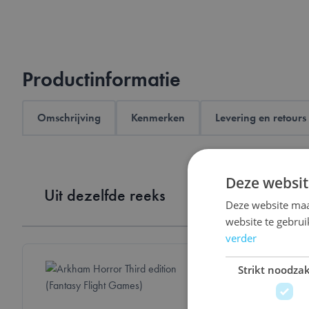
Productinformatie
Omschrijving
Kenmerken
Levering en retours
Deze websit
Uit dezelfde reeks
Deze website maa
website te gebru
verder
Strikt noodzak