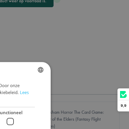
duct weer op voorraad is.
 Door onze
DUTCH
kiebeleid.
Lees
ENGLISH
FRENCH
9,9
unctioneel
en Lore