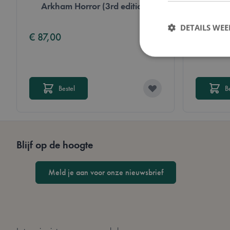
Arkham Horror (3rd edition)
Arkham
Thread
DETAILS WE
€ 87,00
€ 15,00
Bestel
B
Strikt noodzakelijke 
website kan niet goed
Naam
Blijf op de hoogte
mage-messages
Meld je aan voor onze nieuwsbrief
__cf_bm
form_key