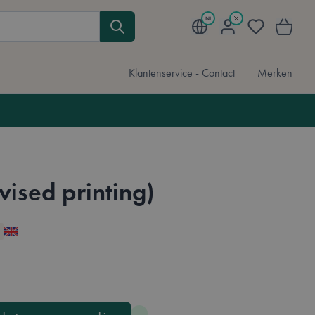
NL
Mijn account
Verlanglijst
Winkelwa
Klantenservice - Contact
Merken
vised printing)
Available in these languages:
Engels