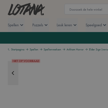
Ga naar de inhoud
Lotana
Zoek
Spellen
Puzzels
Leuk leren
Speelgoed
Startpagina
Spellen
Spellenreeksen
Arkham Horror
Elder Sign (revis
NIET OP VOORRAAD