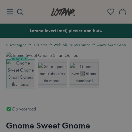
Ga naar de inhoud
Lotana
Lotana levert (met) plezier aan huis.
Startpagina
Leuk leren
Wiskunde
Meetkunde
Gnome Sweet Gnome
IN STOCK
View larger image
View larger image
View larger image
Op voorraad
Gnome Sweet Gnome