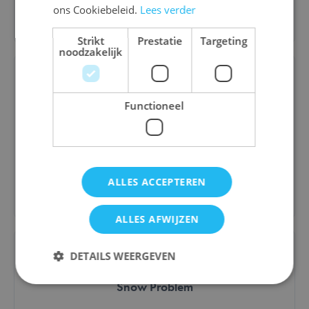
ons Cookiebeleid.
Lees verder
Bestel
Strikt
Prestatie
Targeting
noodzakelijk
Functioneel
Genius Gems
€ 24,50
ALLES ACCEPTEREN
Bestel
ALLES AFWIJZEN
DETAILS WEERGEVEN
Snow Problem