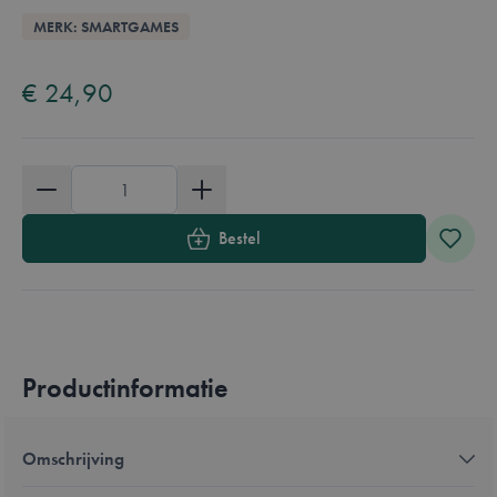
Overzicht
MERK: SMARTGAMES
Available in these languages:
Nederlands
Engels
Frans
Duits
€ 24,90
Aantal
Bestel
Productinformatie
Omschrijving