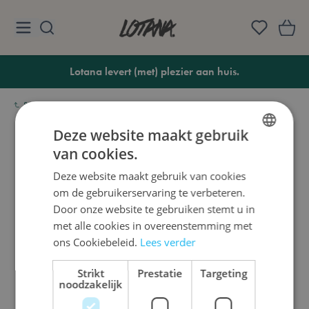
Ga naar de inhoud
Lotana
Lotana levert (met) plezier aan huis.
Startpagina
Spellen
Gezelschapsspellen
Immortals
Deze website maakt gebruik
IN STOCK
van cookies.
DUTCH
Deze website maakt gebruik van cookies
ENGLISH
om de gebruikerservaring te verbeteren.
FRENCH
Door onze website te gebruiken stemt u in
met alle cookies in overeenstemming met
ons Cookiebeleid.
Lees verder
Strikt
Prestatie
Targeting
noodzakelijk