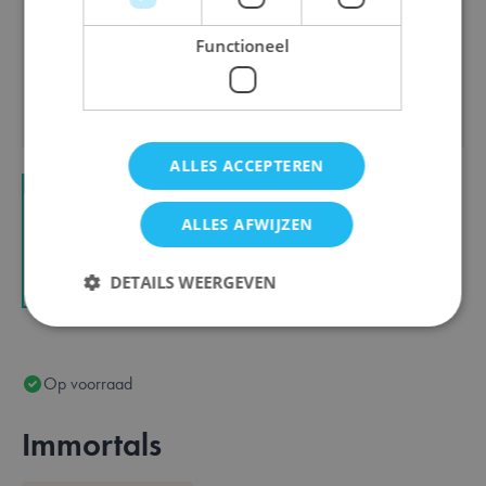
Functioneel
ALLES ACCEPTEREN
View larger image
View larger image
ALLES AFWIJZEN
DETAILS WEERGEVEN
Strikt noodzakelijk
Prestatie
Targeting
Op voorraad
Functioneel
Immortals
Strikt noodzakelijke cookies maken de
kernfunctionaliteit van de website mogelijk, zoals
gebruikerslogin en accountbeheer. De website kan