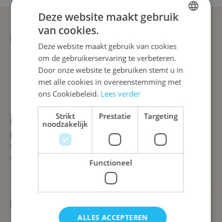
Deze website maakt gebruik
van cookies.
DUTCH
Blijf op de hoogte
Deze website maakt gebruik van cookies
ENGLISH
om de gebruikerservaring te verbeteren.
Meld je aan voor onze nieuwsbrief
FRENCH
Door onze website te gebruiken stemt u in
met alle cookies in overeenstemming met
ons Cookiebeleid.
Lees verder
Strikt
Prestatie
Targeting
Lotana is niet zomaar een webshop voor gezelschapsspellen en
noodzakelijk
puzzels. We bieden speelvogels en puzzelfanaten waanzinnig
veel keuze én snelle leveringen. Na enkele muisklikken leveren
we (met) plezier aan huis.
Functioneel
Klantenservice
ALLES ACCEPTEREN