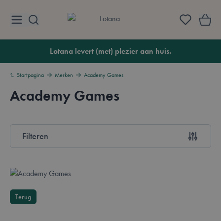
Ga naar de inhoud
Lotana
Lotana levert (met) plezier aan huis.
Startpagina
Merken
Academy Games
Academy Games
Overzicht
Filteren
Doorgaan naar productlijst
Terug