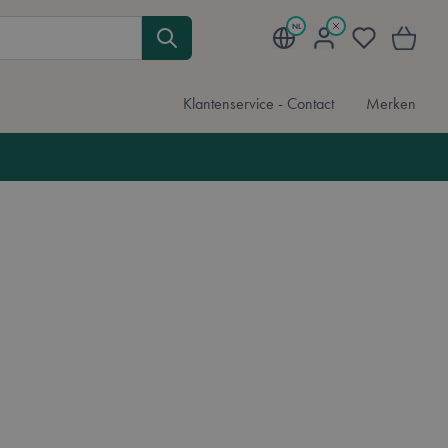
NL
Mijn account
Verlanglijst
Winkelwa
Klantenservice - Contact
Merken