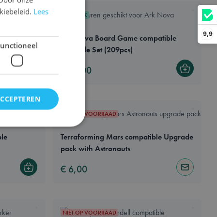
kiebeleid.
Lees
ENGLISH
IN STOCK
FRENCH
9,9
Tokens
Ark Nova Board Game compatible
unctioneel
Upgrade Set (209pcs)
€ 75,00
Bestel
Bestel
ACCEPTEREN
NIET OP VOORRAAD
le
Terraforming Mars compatible Upgrade
pack with Astronauts
n accountbeheer. De
€ 6,00
Bestel
Notify me
et opschonen van de
NIET OP VOORRAAD
 wordt verwijderd