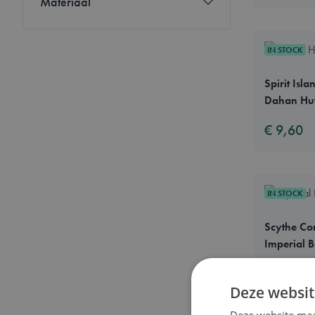
Materiaal
IN STOCK
Spirit Isl
Dahan Hu
€ 9,60
IN STOCK
Scythe Co
Imperial B
€ 16,50
Deze websit
Deze website maa