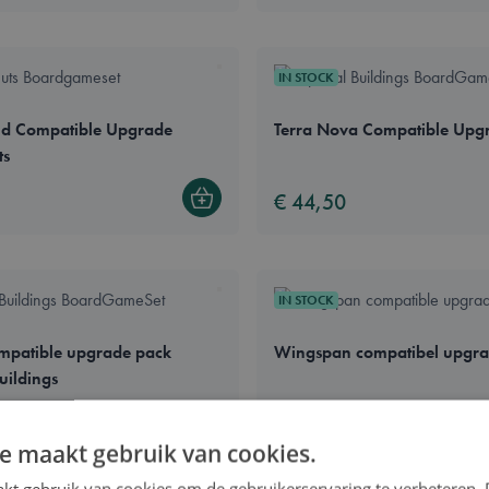
IN STOCK
and Compatible Upgrade
Terra Nova Compatible Upgr
ts
€ 44,50
Bestel
IN STOCK
mpatible upgrade pack
Wingspan compatibel upgra
uildings
€ 47,00
Bestel
e maakt gebruik van cookies.
kt gebruik van cookies om de gebruikerservaring te verbeteren.