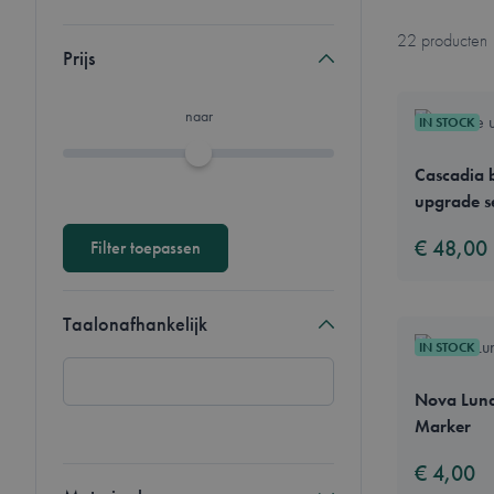
22
producten
Prijs
naar
IN STOCK
Minimal price
Maximum price
Cascadia 
upgrade s
€ 48,00
Filter toepassen
Taalonafhankelijk
IN STOCK
Nova Luna
Marker
€ 4,00