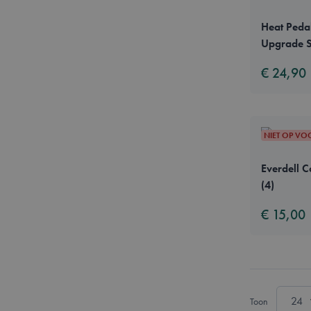
Heat Pedal
__cf_bm
Upgrade S
€ 24,90
form_key
CookieScriptConse
NIET OP V
Everdell 
PHPSESSID
(4)
€ 15,00
mage-cache-sessid
Toon