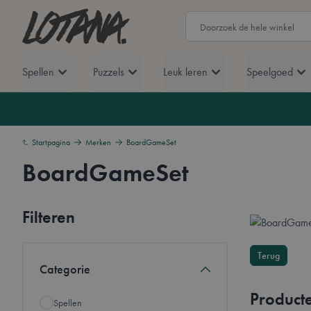
Ga naar de inhoud
Lotana
Zoek
Spellen
Puzzels
Leuk leren
Speelgoed
Startpagina
Merken
BoardGameSet
BoardGameSet
Overzicht
Filteren
Terug
Doorgaan naar productlijst
Categorie
Product
Spellen