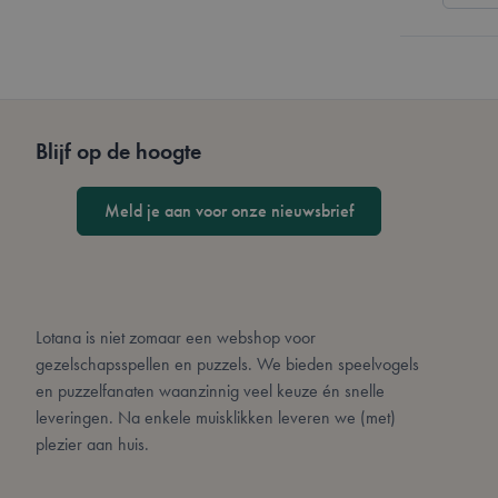
private_content_ve
__cf_bm
section_data_ids
Blijf op de hoogte
Meld je aan voor onze nieuwsbrief
Naam
Naam
Naam
_ga
_cfuvid
YSC
Lotana is niet zomaar een webshop voor
gezelschapsspellen en puzzels. We bieden speelvogels
_fbp
en puzzelfanaten waanzinnig veel keuze én snelle
last_visited_store
leveringen. Na enkele muisklikken leveren we (met)
plezier aan huis.
VISITOR_INFO1_LIV
_ga_18WX1YMR53
_cfuvid