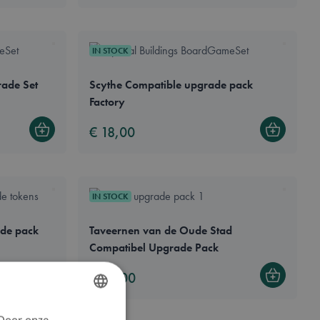
IN STOCK
ade Set
Scythe Compatible upgrade pack
Factory
€ 18,00
Bestel
Bestel
IN STOCK
de pack
Taveernen van de Oude Stad
Compatibel Upgrade Pack
€ 32,00
Bestel
Bestel
 Door onze
DUTCH