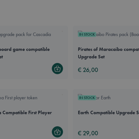
IN STOCK
board game compatible
Pirates of Maracaibo compat
et
Upgrade Set
€ 26,00
Bestel
IN STOCK
 Compatible First Player
Earth Compatible Upgrade Se
€ 29,00
Bestel