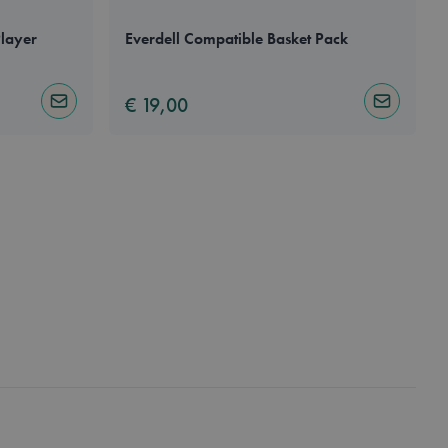
dmin de lokale
p true.
Player
Everdell Compatible Basket Pack
cheid te maken
oor de website, om
r het gebruik van
€ 19,00
Notify me
Notify me
hen van inhoud in
agina's sneller
kie-Script.com-
zoekers te
e-Script.com is
 basis van de PHP-
mene doeleinden die
kerssessies te
 een willekeurig
uikt, kan specifiek
eeld is het behouden
uiker tussen
et opschonen van de
 wordt verwijderd
dmin de lokale
p true.