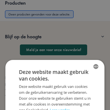
Producten
Geen producten gevonden voor deze selectie.
Blijf op de hoogte
Meld je aan voor onze nieuwsbrief
Deze website maakt gebruik
Lotana is niet zomaar een webshop voor gezelschapsspellen en
van cookies.
DUTCH
puzzels. We bieden speelvogels en puzzelfanaten waanzinnig
Deze website maakt gebruik van cookies
ENGLISH
veel keuze én snelle leveringen. Na enkele muisklikken leveren
om de gebruikerservaring te verbeteren.
we (met) plezier aan huis.
FRENCH
Door onze website te gebruiken stemt u in
met alle cookies in overeenstemming met