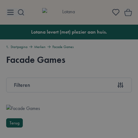
Ga naar de inhoud
Lotana
Lotana levert (met) plezier aan huis.
Startpagina
Merken
Facade Games
Facade Games
Overzicht
Filteren
Doorgaan naar productlijst
Terug