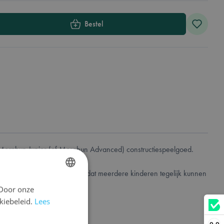
Bestel
orphun Junior (of Morphun Advanced) constructiespeelgoed.
 van een losbladig boek is dat meerdere kinderen tegelijk kunnen
 Door onze
DUTCH
kiebeleid.
Lees
ENGLISH
FRENCH