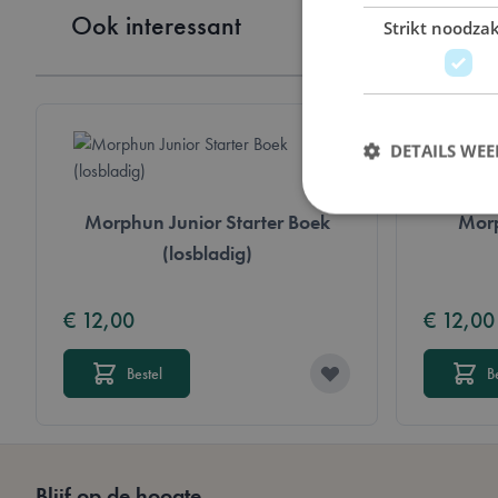
Ook interessant
Strikt noodzak
DETAILS WE
Morphun Junior Starter Boek
Mor
(losbladig)
Strikt noodzakelijke 
€ 12,00
€ 12,00
website kan niet goed
Naam
Bestel
B
mage-messages
__cf_bm
Blijf op de hoogte