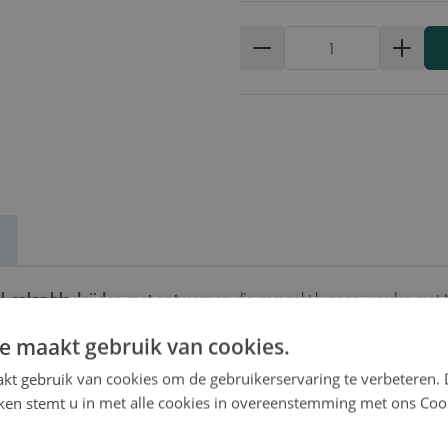
Aantal
ll-color bladzijden met ontwerpen
die gemaakt kunnen worden met M
e maakt gebruik van cookies.
zien van gaatjes zodat je ze in een ringmap kan bewaren. Het voordeel
gen. Er zijn schema′s in drie verschillende moeilijkheidsgraden.
kt gebruik van cookies om de gebruikerservaring te verbeteren.
iken stemt u in met alle cookies in overeenstemming met ons Coo