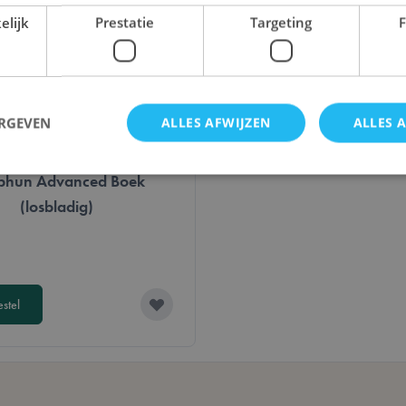
elijk
Prestatie
Targeting
F
ERGEVEN
ALLES AFWIJZEN
ALLES 
phun Advanced Boek
(losbladig)
Strikt noodzakelijk
Prestatie
Targeting
Functioneel
cookies maken de kernfunctionaliteit van de website mogelijk, zoals gebruikerslogin e
 worden gebruikt zonder strikt noodzakelijke cookies.
Aanbieder /
Vervaldatum
Omschrijving
Domein
estel
Sessie
De waarde van deze cookie activeert h
Adobe Inc.
lokale cache-opslag. Wanneer de cookie
.lotana.be.
door de backend-applicatie, ruimt de A
opslag op en stelt de cookiewaarde in o
29 minuten
Deze cookie wordt gebruikt om onders
Cloudflare Inc.
57 seconden
tussen mensen en bots. Dit is gunstig v
.bzrcdn.openai.com