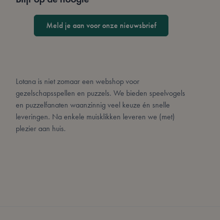
Meld je aan voor onze nieuwsbrief
form_key
CookieScriptConse
Lotana is niet zomaar een webshop voor
PHPSESSID
gezelschapsspellen en puzzels. We bieden speelvogels
en puzzelfanaten waanzinnig veel keuze én snelle
leveringen. Na enkele muisklikken leveren we (met)
plezier aan huis.
mage-cache-sessid
private_content_ve
__cf_bm