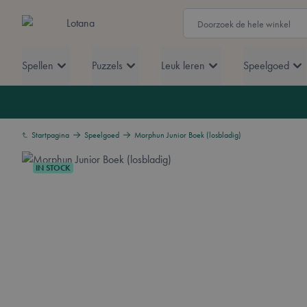
Ga naar de inhoud
Zoek
Lotana
Spellen
Puzzels
Leuk leren
Speelgoed
Startpagina
Speelgoed
Morphun Junior Boek (losbladig)
IN STOCK