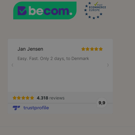
geldige rapporten te kunnen maken ove
hun website.
59 minuten
Deze cookie wordt gebruikt om het cac
Adobe Inc.
56 seconden
de browser te vergemakkelijken, zodat p
.www.lotana.be
Google Privacy Policy
worden geladen.
nt
1 jaar
Deze cookie wordt gebruikt door de Coo
CookieScript
service om de cookievoorkeuren van be
www.lotana.be
onthouden. De cookie-banner van Cooki
noodzakelijk om correct te werken.
59 minuten
Cookie gegenereerd door applicaties op
PHP.net
56 seconden
taal. Dit is een identificator voor alge
.www.lotana.be
wordt gebruikt om variabelen van gebrui
onderhouden. Het is normaal gesproken
gegenereerd nummer, hoe het wordt gebr
zijn voor de site, maar een goed voorb
van een ingelogde status voor een gebr
pagina's.
59 minuten
De waarde van deze cookie activeert h
Adobe Inc.
56 seconden
lokale cache-opslag. Wanneer de cookie
www.lotana.be
door de backend-applicatie, ruimt de A
opslag op en stelt de cookiewaarde in o
rsion
1 jaar 1
Voegt een willekeurig, uniek nummer en
Adobe Inc.
maand
pagina's met klantinhoud om te voorko
www.lotana.be
cache op de server worden opgeslagen.
29 minuten
Deze cookie wordt gebruikt om onders
Cloudflare Inc.