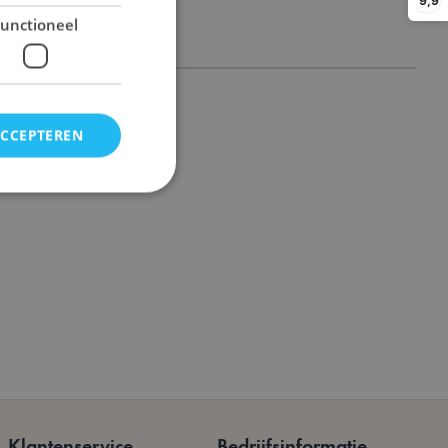
9,9
unctioneel
ACCEPTEREN
n accountbeheer. De
et opschonen van de
 wordt verwijderd
dmin de lokale
p true.
cheid te maken
Klantenservice
Bedrijfsinformatie
oor de website, om