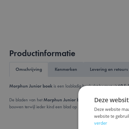
Productinformatie
Omschrijving
Kenmerken
Levering en retours
Morphun Junior boek
is een losbladig boek dat bestaat uit
60 fu
Deze websit
De bladen van het
Morphun Junior boek
zijn genummerd en voor
bouwen terwijl ieder kind een blad op zijn niveau voor zich kan leg
Deze website maa
website te gebru
verder