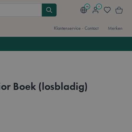
NL
Mijn account
Verlanglijst
Winkelwa
Klantenservice - Contact
Merken
or Boek (losbladig)