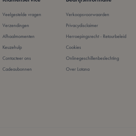
r het gebruik van
Veelgestelde vragen
Verkoopsvoorwaarden
hen van inhoud in
agina's sneller
Verzendingen
Privacydisclaimer
kie-Script.com-
Afhaalmomenten
Herroepingsrecht - Retourbeleid
zoekers te
e-Script.com is
Keuzehulp
Cookies
 basis van de PHP-
Contacteer ons
Onlinegeschillenbeslechting
mene doeleinden die
kerssessies te
 een willekeurig
Cadeaubonnen
Over Lotana
uikt, kan specifiek
eeld is het behouden
uiker tussen
et opschonen van de
 wordt verwijderd
dmin de lokale
p true.
 tijd toe aan
men dat ze in de
cheid te maken