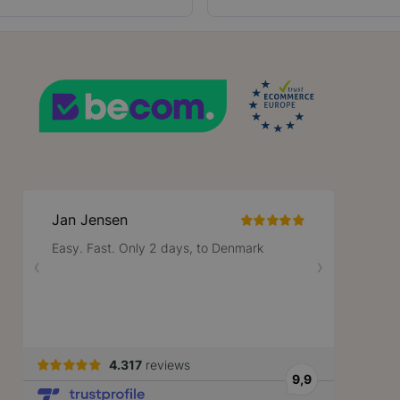
29 minuten
Deze cookie wordt gebruikt om onders
Cloudflare Inc.
57 seconden
tussen mensen en bots. Dit is gunstig v
.bzrcdn.openai.com
geldige rapporten te kunnen maken ove
hun website.
59 minuten
Deze cookie wordt gebruikt om het cac
Adobe Inc.
56 seconden
de browser te vergemakkelijken, zodat p
.www.lotana.be
Google Privacy Policy
worden geladen.
nt
1 jaar
Deze cookie wordt gebruikt door de Coo
CookieScript
service om de cookievoorkeuren van be
www.lotana.be
onthouden. De cookie-banner van Cooki
noodzakelijk om correct te werken.
59 minuten
Cookie gegenereerd door applicaties op
PHP.net
56 seconden
taal. Dit is een identificator voor alge
.www.lotana.be
wordt gebruikt om variabelen van gebrui
onderhouden. Het is normaal gesproken
gegenereerd nummer, hoe het wordt gebr
zijn voor de site, maar een goed voorb
van een ingelogde status voor een gebr
pagina's.
59 minuten
De waarde van deze cookie activeert h
Adobe Inc.
56 seconden
lokale cache-opslag. Wanneer de cookie
www.lotana.be
door de backend-applicatie, ruimt de A
opslag op en stelt de cookiewaarde in o
rsion
1 jaar 1
Voegt een willekeurig, uniek nummer en
Adobe Inc.
maand
pagina's met klantinhoud om te voorko
www.lotana.be