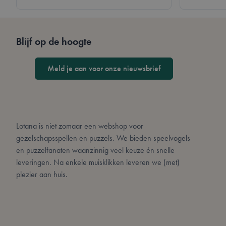
__cf_bm
Blijf op de hoogte
form_key
Meld je aan voor onze nieuwsbrief
CookieScriptConse
PHPSESSID
Lotana is niet zomaar een webshop voor
gezelschapsspellen en puzzels. We bieden speelvogels
en puzzelfanaten waanzinnig veel keuze én snelle
leveringen. Na enkele muisklikken leveren we (met)
plezier aan huis.
mage-cache-sessid
private_content_ve