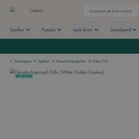
Ga naar de inhoud
Zoek
Lotana
Spellen
Puzzels
Leuk leren
Speelgoed
Startpagina
Spellen
Gezelschapsspellen
Odin (NL)
IN STOCK