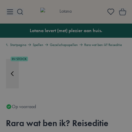
Ga naar de inhoud
Lotana
Lotana levert (met) plezier aan huis.
Startpagina
Spellen
Gezelschapsspellen
Rara wat ben ik? Reiseditie
IN STOCK
Op voorraad
Rara wat ben ik? Reiseditie