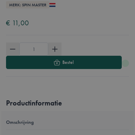
Overzicht
MERK: SPIN MASTER
Available in these languages:
Nederlands
€ 11,00
Aantal
Bestel
Productinformatie
Omschrijving