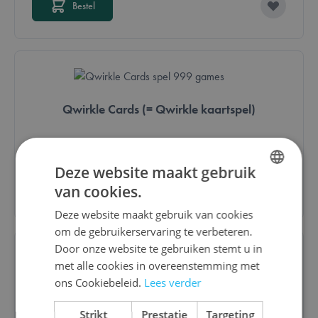
Bestel
Qwirkle Cards (= Qwirkle kaartspel)
€ 12,20
Deze website maakt gebruik
Bestel
van cookies.
DUTCH
Deze website maakt gebruik van cookies
ENGLISH
om de gebruikerservaring te verbeteren.
FRENCH
Door onze website te gebruiken stemt u in
met alle cookies in overeenstemming met
ons Cookiebeleid.
Lees verder
Pocket Escape Room: School van Magie
Strikt
Prestatie
Targeting