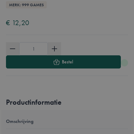
Overzicht
MERK: 999 GAMES
Available in these languages:
Nederlands
€ 12,20
Aantal
Bestel
Productinformatie
Omschrijving