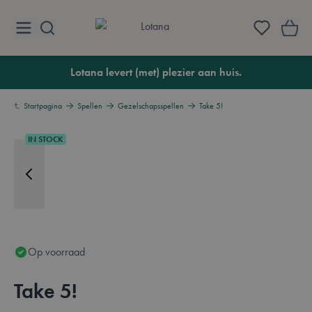
Ga naar de inhoud
Lotana
Lotana levert (met) plezier aan huis.
Startpagina
Spellen
Gezelschapsspellen
Take 5!
IN STOCK
Op voorraad
Take 5!