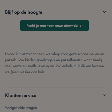
Strikt noodzakelijke cookies maken de
kernfunctionaliteit van de website mogelijk, zoals
gebruikerslogin en accountbeheer. De website kan
Blijf op de hoogte
niet goed worden gebruikt zonder strikt
noodzakelijke cookies.
Meld je aan voor onze nieuwsbrief
Aanbieder /
Naam
Vervaldatum
O
Domein
mage-messages
Sessie
D
Adobe Inc.
d
.lotana.be.
a
o
l
Lotana is niet zomaar een webshop voor gezelschapsspellen en
o
d
puzzels. We bieden speelvogels en puzzelfanaten waanzinnig
v
d
veel keuze én snelle leveringen. Na enkele muisklikken leveren
a
d
we (met) plezier aan huis.
l
e
c
o
__cf_bm
29 minuten
D
Cloudflare Inc.
Klantenservice
57 seconden
g
.bzrcdn.openai.com
o
m
Google Privacy Policy
m
Veelgestelde vragen
D