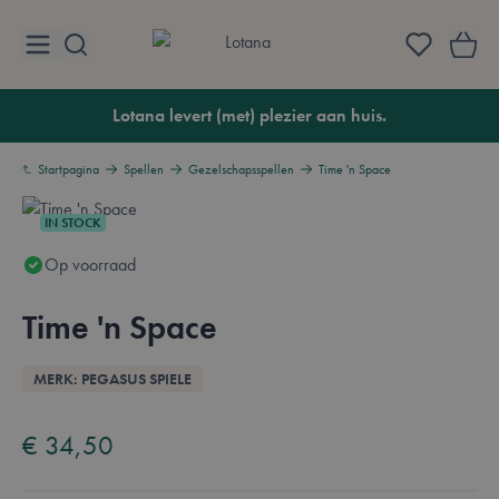
Ga naar de inhoud
Lotana
Lotana levert (met) plezier aan huis.
Startpagina
Spellen
Gezelschapsspellen
Time 'n Space
IN STOCK
Op voorraad
Time 'n Space
Overzicht
MERK: PEGASUS SPIELE
Available in these languages:
Engels
Duits
€ 34,50