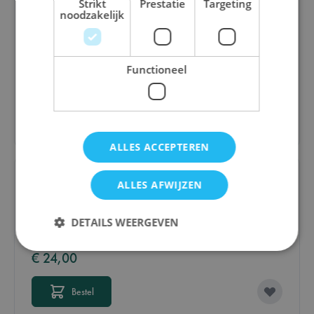
Strikt
Prestatie
Targeting
noodzakelijk
Undo: Curse from the Past (EN)
Functioneel
€ 15,60
Bestel
ALLES ACCEPTEREN
ALLES AFWIJZEN
Memo Mission
DETAILS WEERGEVEN
€ 24,00
Strikt noodzakelijk
Prestatie
Targeting
Bestel
Functioneel