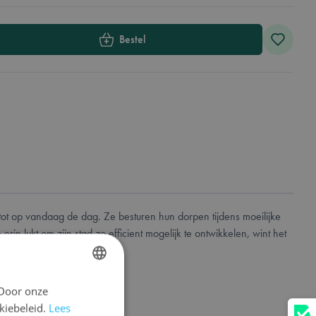
Bestel
 tot op vandaag de dag. Ze besturen hun dorpen tijdens moeilijke
n lukt om zijn stad zo efficient mogelijk te ontwikkelen, wint het
 Door onze
DUTCH
kiebeleid.
Lees
ENGLISH