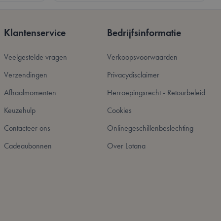
cheid te maken
oor de website, om
r het gebruik van
Klantenservice
Bedrijfsinformatie
hen van inhoud in
agina's sneller
Veelgestelde vragen
Verkoopsvoorwaarden
kie-Script.com-
Verzendingen
Privacydisclaimer
zoekers te
e-Script.com is
Afhaalmomenten
Herroepingsrecht - Retourbeleid
 basis van de PHP-
Keuzehulp
Cookies
mene doeleinden die
kerssessies te
Contacteer ons
Onlinegeschillenbeslechting
 een willekeurig
uikt, kan specifiek
eeld is het behouden
Cadeaubonnen
Over Lotana
uiker tussen
et opschonen van de
 wordt verwijderd
dmin de lokale
p true.
 tijd toe aan
men dat ze in de