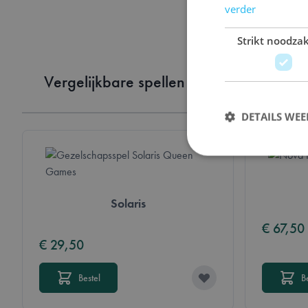
verder
Strikt noodzak
Vergelijkbare spellen van hetzelfde me
DETAILS WE
Solaris
Strikt noodzakelijke 
website kan niet goed
€ 67,50
€ 29,50
Naam
mage-messages
Bestel
B