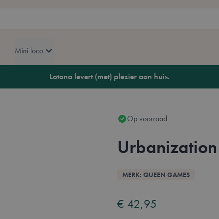
Mini loco
Lotana levert (met) plezier aan huis.
Op voorraad
Urbanization
Overzicht
MERK: QUEEN GAMES
Availabl
Nederl
Enge
F
€ 42,95