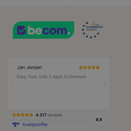
29 minuten
Deze cookie wordt gebruikt om onders
Cloudflare Inc.
57 seconden
tussen mensen en bots. Dit is gunstig v
.bzrcdn.openai.com
geldige rapporten te kunnen maken ove
hun website.
59 minuten
Deze cookie wordt gebruikt om het cac
Adobe Inc.
56 seconden
de browser te vergemakkelijken, zodat p
.www.lotana.be
Google Privacy Policy
worden geladen.
nt
1 jaar
Deze cookie wordt gebruikt door de Coo
CookieScript
service om de cookievoorkeuren van be
www.lotana.be
onthouden. De cookie-banner van Cooki
noodzakelijk om correct te werken.
59 minuten
Cookie gegenereerd door applicaties op
PHP.net
56 seconden
taal. Dit is een identificator voor alge
.www.lotana.be
wordt gebruikt om variabelen van gebrui
onderhouden. Het is normaal gesproken
gegenereerd nummer, hoe het wordt gebr
zijn voor de site, maar een goed voorb
van een ingelogde status voor een gebr
pagina's.
59 minuten
De waarde van deze cookie activeert h
Adobe Inc.
56 seconden
lokale cache-opslag. Wanneer de cookie
www.lotana.be
door de backend-applicatie, ruimt de A
opslag op en stelt de cookiewaarde in o
rsion
1 jaar 1
Voegt een willekeurig, uniek nummer en
Adobe Inc.
maand
pagina's met klantinhoud om te voorko
www.lotana.be
cache op de server worden opgeslagen.