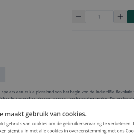
Aantal
spelers een stukje platteland van het begin van de Industriële Revolutie
en in het spel en dorpen worden uitgebouwd tot steden. De speler die eri
e maakt gebruik van cookies.
kt gebruik van cookies om de gebruikerservaring te verbeteren.
iken stemt u in met alle cookies in overeenstemming met ons Coo