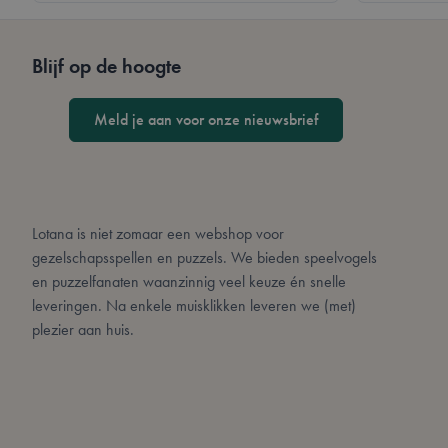
__cf_bm
Blijf op de hoogte
form_key
Meld je aan voor onze nieuwsbrief
CookieScriptConse
PHPSESSID
Lotana is niet zomaar een webshop voor
gezelschapsspellen en puzzels. We bieden speelvogels
en puzzelfanaten waanzinnig veel keuze én snelle
leveringen. Na enkele muisklikken leveren we (met)
plezier aan huis.
mage-cache-sessid
private_content_ve